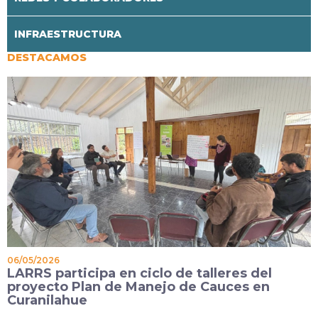
INFRAESTRUCTURA
DESTACAMOS
0
06/05/2026
LARRS participa en ciclo de talleres del
proyecto Plan de Manejo de Cauces en
Curanilahue